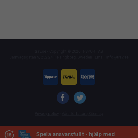
trav.se - Copyright © 2026 · FSPORT AB
Järnvägsgatan 9, 252 24 Helsingborg, Sweden · Email:
info@trav.se
Privacy policy
·
Våra författare
Sitemap
Spela ansvarsfullt - hjälp med