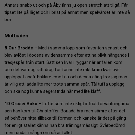
Annars snabb ut och på Åby finns ju open stretch att tillgå. Får
tipset lite på läget och i brist på annat men spelvärdet är inte så
bra.
Motbuden :
8 Our Brodde
– Med i samma lopp som favoriten senast och
blev avlöst i dödens av densamme efter att ha blivit hängande i
tredjespår från start. Satt sen kvar i ryggar när anfallen kom
och det var nog rätt drag för fanns inte mkt kräm kvar över
upploppet ändå. Enklare emot nu och denna gång tror jag man
är villig att ladda lite mer trots samma spår. Tål tuffa upplägg
och ska nog kunna segerstrida här med lite klaff.
10 Orosei Boko
– Löfte som inte riktigt infriat förväntningarna
sen han kom till Christoffer. Började bra men sämre efter det
så behöver hitta tillbaka till formen och kanske är det på gång
för enligt stallet känns han bra träningsmässigt. Svårbedömd
men rundar många om så är fallet.