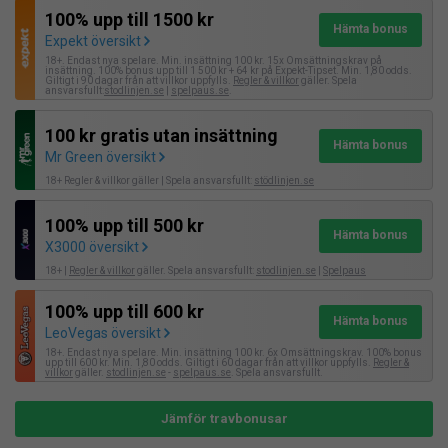
100% upp till 1500 kr
Hämta bonus
Expekt översikt
18+. Endast nya spelare. Min. insättning 100 kr. 15x Omsättningskrav på
insättning. 100% bonus upp till 1 500 kr + 64 kr på Expekt-Tipset. Min. 1,80 odds.
Giltigt i 90 dagar från att villkor uppfylls.
Regler & villkor
gäller. Spela
ansvarsfullt:
stodlinjen.se
|
spelpaus.se
.
100 kr gratis utan insättning
Hämta bonus
Mr Green översikt
18+ Regler & villkor gäller | Spela ansvarsfullt:
stödlinjen.se
100% upp till 500 kr
Hämta bonus
X3000 översikt
18+ |
Regler & villkor
gäller. Spela ansvarsfullt:
stodlinjen.se
|
Spelpaus
100% upp till 600 kr
Hämta bonus
LeoVegas översikt
18+. Endast nya spelare. Min. insättning 100 kr. 6x Omsättningskrav. 100% bonus
upp till 600 kr. Min. 1,80 odds. Giltigt i 60 dagar från att villkor uppfylls.
Regler &
villkor
gäller.
stodlinjen.se
-
spelpaus.se
. Spela ansvarsfullt.
Jämför travbonusar