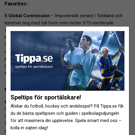
Favoriten :
5 Global Commission
– Imponerade senast i Tyskland och
kommer nog med full form men möter V75-meriterade
svenska hästar nu och när det kommer till sådant motstånd så
har man inga direkta framgångar. Nu är det inte ett renodlat
V75-lopp man går ut i men har inte hittills visat någon
startsnabbhet bakom bilen och riskerar få göra jobbet här om
inte Johan skulle bli släppt till front då. Untersteiner upp mot
Sjunnesson är klar förstärkning men en favorit jag gärna
försöker fälla med dessa förutsättningar trots distansplus.
Motbuden :
Speltips för sportälskare!
6 Hugo Boss Shadow
– Ganska påpassad senast i ett lurigt
Älskar du fotboll, hockey och andelsspel? På Tippa.se får
V75-lopp men fick aldrig riktigt chansen. Har annars gjort det
du de bästa speltipsen och guiden i spelbolagsdjungeln
riktigt bra i den klassen trots att segrarna uteblivit på slutet.
för att maximera din upplevelse. Spela smart med oss –
Tycker man matchat honom smart och känns redo för en
kolla in sajten idag!
svettig prestation nu. Hoppas att Stefan är offensiv för i så fall