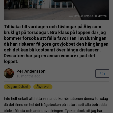
Foto: Mathias Bergeld / Bildbyrån
Tillbaka till vardagen och tävlingar på Åby som
brukligt på torsdagar. Bra klass på loppen där jag
kommer försöka att fälla favoriten i avslutningen
då han riskerar få göra grovjobbet den här gången
och det kan bli kostsamt över långa distansen.
Dessutom har jag en annan vinnare i just det
loppet.
Per Andersson
Följ
10 months ago
Dagens Dubbel
Åbytravet
Inte helt enkelt att hitta vinnande kombinationen denna torsdag
då det finns en hel del frågetecken på i stort sett alla betrodda
både i första och andra avdelningen. Tycker dock att jag har