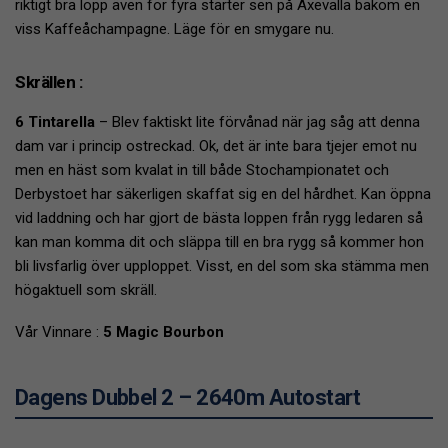
riktigt bra lopp även för fyra starter sen på Axevalla bakom en
viss Kaffeåchampagne. Läge för en smygare nu.
Skrällen :
6 Tintarella
– Blev faktiskt lite förvånad när jag såg att denna
dam var i princip ostreckad. Ok, det är inte bara tjejer emot nu
men en häst som kvalat in till både Stochampionatet och
Derbystoet har säkerligen skaffat sig en del hårdhet. Kan öppna
vid laddning och har gjort de bästa loppen från rygg ledaren så
kan man komma dit och släppa till en bra rygg så kommer hon
bli livsfarlig över upploppet. Visst, en del som ska stämma men
högaktuell som skräll.
Vår Vinnare :
5 Magic Bourbon
Dagens Dubbel 2 – 2640m Autostart