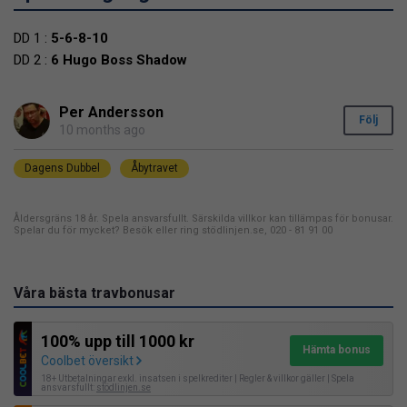
DD 1 :
5-6-8-10
DD 2 :
6 Hugo Boss Shadow
Per Andersson
Följ
10 months ago
Dagens Dubbel
Åbytravet
Åldersgräns 18 år. Spela ansvarsfullt. Särskilda villkor kan tillämpas för bonusar.
Spelar du för mycket? Besök eller ring stödlinjen.se, 020 - 81 91 00
Våra bästa travbonusar
100% upp till 1000 kr
Hämta bonus
Coolbet översikt
18+ Utbetalningar exkl. insatsen i spelkrediter | Regler & villkor gäller | Spela
ansvarsfullt:
stödlinjen.se