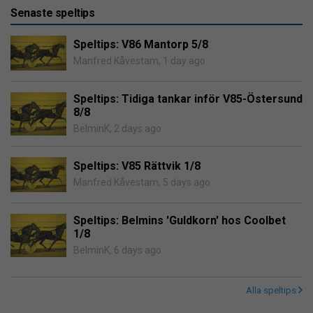
Senaste speltips
Speltips: V86 Mantorp 5/8
Manfred Kåvestam
,
1 day ago
Speltips: Tidiga tankar inför V85-Östersund
8/8
BelminK
,
2 days ago
Speltips: V85 Rättvik 1/8
Manfred Kåvestam
,
5 days ago
Speltips: Belmins 'Guldkorn' hos Coolbet
1/8
BelminK
,
6 days ago
Alla speltips