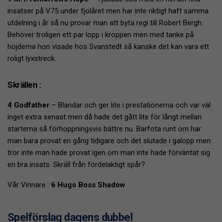
insatser på V75 under fjolåret men har inte riktigt haft samma
utdelning i år så nu provar man att byta regi till Robert Bergh.
Behöver troligen ett par lopp i kroppen men med tanke på
höjderna hon visade hos Svanstedt så kanske det kan vara ett
roligt lyxstreck.
Skrällen :
4 Godfather
– Blandar och ger lite i prestationerna och var väl
inget extra senast men då hade det gått lite för långt mellan
starterna så förhoppningsvis bättre nu. Barfota runt om har
man bara provat en gång tidigare och det slutade i galopp men
tror inte man hade provat igen om man inte hade förväntat sig
en bra insats. Skräll från fördelaktigt spår?
Vår Vinnare :
6 Hugo Boss Shadow
Spelförslag dagens dubbel