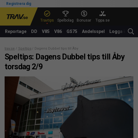
Registrera dig
Travtips
Spelbolag
Bonusar
Tippa.se
Reportage
DD
V85
V86
GS75
Andelsspel
Logga in
trav.se
Speltips
Dagens Dubbel tips till Åby torsdag 2/9
Speltips: Dagens Dubbel tips till Åby
torsdag 2/9