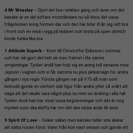
4 Mr Weasley
– Gjort det bra i enklare gäng och även om det
kanske är en del tuffare motståndare nu så finns det vissa
frågetecken kring formen där och den här biter ifrån sig rätt bra
i front och en resa i rygg på ledaren och testa på open stretch
borde funka lika bra.
1 Attitude Superb
– Kom till Christoffer Eriksson i somras
och har väl gjort det helt ok men främst i lite sämre
omgivningar. Tycker ändå han höjt sig en aning två senaste med
Jepson i vagnen och vi får samma nu plus jänkarvagn för andra
gången i nya regin. Första gången var på V75 då man som
betrodd gjorde en oerhört slät figur från andra ytter så svårt att
säga att det skulle vara något plus nu men en ändring i alla fall.
Tycker dock han har visat vissa begränsningar och det är nog
mycket som ska klaffa här om det ska räcka ända till vinst.
9 Spirit Of Love
– Sviker sällan men kanske heller inte älskar
att sätta nosen först. Vann från kön näst senast och gjorde ett