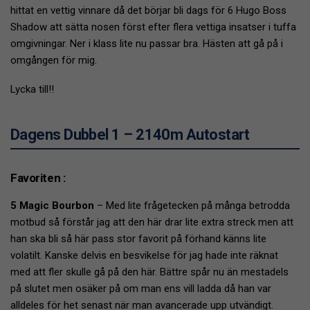
hittat en vettig vinnare då det börjar bli dags för 6 Hugo Boss
Shadow att sätta nosen först efter flera vettiga insatser i tuffa
omgivningar. Ner i klass lite nu passar bra. Hästen att gå på i
omgången för mig.
Lycka till!!
Dagens Dubbel 1 – 2140m Autostart
Favoriten :
5 Magic Bourbon
– Med lite frågetecken på många betrodda
motbud så förstår jag att den här drar lite extra streck men att
han ska bli så här pass stor favorit på förhand känns lite
volatilt. Kanske delvis en besvikelse för jag hade inte räknat
med att fler skulle gå på den här. Bättre spår nu än mestadels
på slutet men osäker på om man ens vill ladda då han var
alldeles för het senast när man avancerade upp utvändigt.