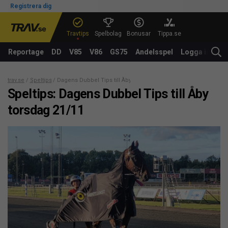
Registrera dig
Travtips
Spelbolag
Bonusar
Tippa.se
Reportage
DD
V85
V86
GS75
Andelsspel
Logga in
trav.se
Speltips
Dagens Dubbel Tips till Åby torsdag 21/11
Speltips: Dagens Dubbel Tips till Åby
torsdag 21/11