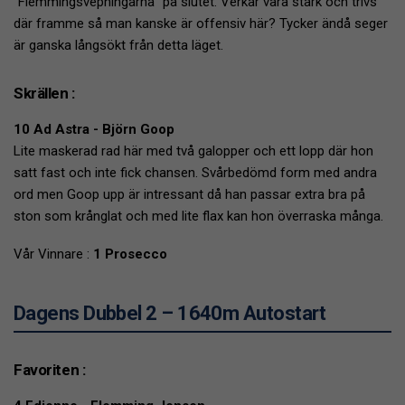
”Flemmingsvepningarna” på slutet. Verkar vara stark och trivs
där framme så man kanske är offensiv här? Tycker ändå seger
är ganska långsökt från detta läget.
Skrällen :
10 Ad Astra - Björn Goop
Lite maskerad rad här med två galopper och ett lopp där hon
satt fast och inte fick chansen. Svårbedömd form med andra
ord men Goop upp är intressant då han passar extra bra på
ston som krånglat och med lite flax kan hon överraska många.
Vår Vinnare :
1 Prosecco
Dagens Dubbel 2 – 1640m Autostart
Favoriten :