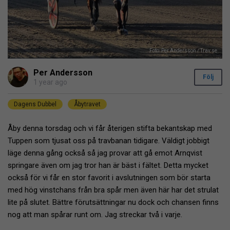
Foto: Per Andersson / Trav.se
Per Andersson
Följ
1 year ago
Dagens Dubbel
Åbytravet
Åby denna torsdag och vi får återigen stifta bekantskap med
Tuppen som tjusat oss på travbanan tidigare. Väldigt jobbigt
läge denna gång också så jag provar att gå emot Arnqvist
springare även om jag tror han är bäst i fältet. Detta mycket
också för vi får en stor favorit i avslutningen som bör starta
med hög vinstchans från bra spår men även här har det strulat
lite på slutet. Bättre förutsättningar nu dock och chansen finns
nog att man spårar runt om. Jag streckar två i varje.