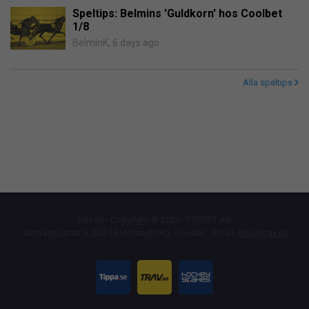
Speltips: Belmins 'Guldkorn' hos Coolbet
1/8
BelminK
,
6 days ago
Alla speltips
trav.se - Copyright © 2026 · FSPORT AB
Järnvägsgatan 9, 252 24 Helsingborg, Sweden · Email:
info@trav.se