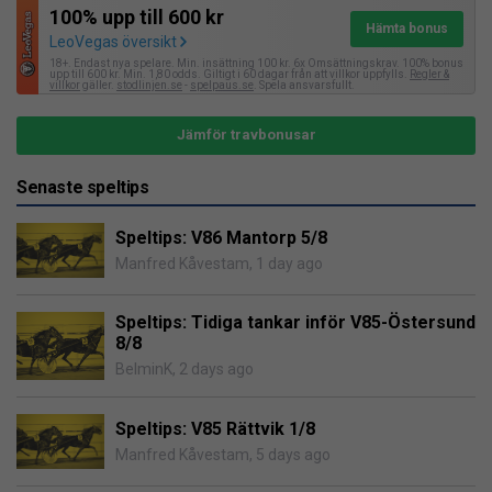
100% upp till 600 kr
Hämta bonus
LeoVegas översikt
18+. Endast nya spelare. Min. insättning 100 kr. 6x Omsättningskrav. 100% bonus
upp till 600 kr. Min. 1,80 odds. Giltigt i 60 dagar från att villkor uppfylls.
Regler &
villkor
gäller.
stodlinjen.se
-
spelpaus.se
. Spela ansvarsfullt.
Jämför travbonusar
Senaste speltips
Speltips: V86 Mantorp 5/8
Manfred Kåvestam
,
1 day ago
Speltips: Tidiga tankar inför V85-Östersund
8/8
BelminK
,
2 days ago
Speltips: V85 Rättvik 1/8
Manfred Kåvestam
,
5 days ago