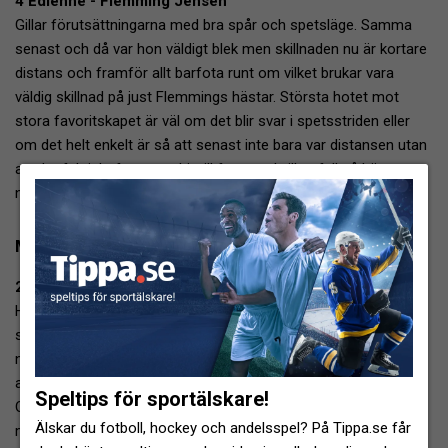
4 Edienne - Flemming Jensen
Gillar förutsättningarna med bra spår och spetsläge. Samma
senast och då var hon väldigt blek men skillnaden nu är kortare
distans och framför allt barfota runt om vilket brukar vara
väldig skillnad på just Flemmings hästar. Största hotet mot
stora favoritskapet är väl om det blir svar i spetsstriden eller
om det helt enkelt är så att senast inte bara var distansen utan
att det faktiskt fattas en bit till formen. I vilket fall så bör man
nog gardera om hon blir så här stor favorit. Läget till trots.
Motbuden :
2 Mindyourlove W.F. - Thomas Dalborg
Höjt sig på slutet mot lite enklare motstånd och kan öppna
snabbt bakom bilen bara hon sköter sig. Insatsen senast var
nog en av de bättre på länge. Thomas låter inte supersugen på
att släppa spets men samtidigt vet man ju aldrig när det är Åby.
Speltips för sportälskare!
Oavsett mest streckvärd just nu med tanke på spåret och blir
Älskar du fotboll, hockey och andelsspel? På Tippa.se får
mitt första streck i loppet trots tuffare emot.