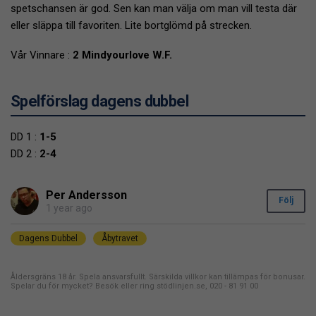
spetschansen är god. Sen kan man välja om man vill testa där
eller släppa till favoriten. Lite bortglömd på strecken.
Vår Vinnare :
2 Mindyourlove W.F.
Spelförslag dagens dubbel
DD 1 :
1-5
DD 2 :
2-4
Per Andersson
Följ
1 year ago
Dagens Dubbel
Åbytravet
Åldersgräns 18 år. Spela ansvarsfullt. Särskilda villkor kan tillämpas för bonusar.
Spelar du för mycket? Besök eller ring stödlinjen.se, 020 - 81 91 00