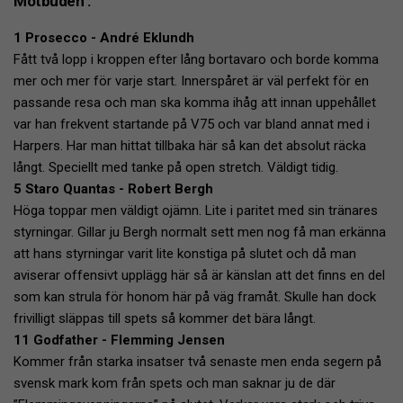
Motbuden :
1 Prosecco - André Eklundh
Fått två lopp i kroppen efter lång bortavaro och borde komma
mer och mer för varje start. Innerspåret är väl perfekt för en
passande resa och man ska komma ihåg att innan uppehållet
var han frekvent startande på V75 och var bland annat med i
Harpers. Har man hittat tillbaka här så kan det absolut räcka
långt. Speciellt med tanke på open stretch. Väldigt tidig.
5 Staro Quantas - Robert Bergh
Höga toppar men väldigt ojämn. Lite i paritet med sin tränares
styrningar. Gillar ju Bergh normalt sett men nog få man erkänna
att hans styrningar varit lite konstiga på slutet och då man
aviserar offensivt upplägg här så är känslan att det finns en del
som kan strula för honom här på väg framåt. Skulle han dock
frivilligt släppas till spets så kommer det bära långt.
11 Godfather - Flemming Jensen
Kommer från starka insatser två senaste men enda segern på
svensk mark kom från spets och man saknar ju de där