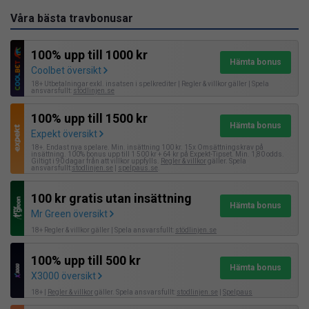
Våra bästa travbonusar
100% upp till 1000 kr
Hämta bonus
Coolbet översikt
18+ Utbetalningar exkl. insatsen i spelkrediter | Regler & villkor gäller | Spela
ansvarsfullt:
stödlinjen.se
100% upp till 1500 kr
Hämta bonus
Expekt översikt
18+. Endast nya spelare. Min. insättning 100 kr. 15x Omsättningskrav på
insättning. 100% bonus upp till 1 500 kr + 64 kr på Expekt-Tipset. Min. 1,80 odds.
Giltigt i 90 dagar från att villkor uppfylls.
Regler & villkor
gäller. Spela
ansvarsfullt:
stodlinjen.se
|
spelpaus.se
.
100 kr gratis utan insättning
Hämta bonus
Mr Green översikt
18+ Regler & villkor gäller | Spela ansvarsfullt:
stödlinjen.se
100% upp till 500 kr
Hämta bonus
X3000 översikt
18+ |
Regler & villkor
gäller. Spela ansvarsfullt:
stodlinjen.se
|
Spelpaus