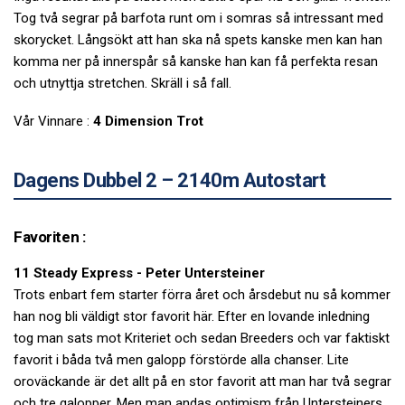
Tog två segrar på barfota runt om i somras så intressant med
skorycket. Långsökt att han ska nå spets kanske men kan han
komma ner på innerspår så kanske han kan få perfekta resan
och utnyttja stretchen. Skräll i så fall.
Vår Vinnare :
4 Dimension Trot
Dagens Dubbel 2 – 2140m Autostart
Favoriten :
11 Steady Express - Peter Untersteiner
Trots enbart fem starter förra året och årsdebut nu så kommer
han nog bli väldigt stor favorit här. Efter en lovande inledning
tog man sats mot Kriteriet och sedan Breeders och var faktiskt
favorit i båda två men galopp förstörde alla chanser. Lite
oroväckande är det allt på en stor favorit att man har två segrar
och tre galopper. Men man andas optimism från Untersteiners