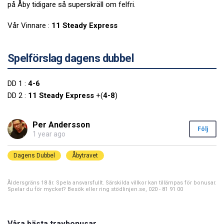
på Åby tidigare så superskräll om felfri.
Vår Vinnare :
11 Steady Express
Spelförslag dagens dubbel
DD 1 :
4-6
DD 2 :
11 Steady Express
+(
4-8
)
Per Andersson
Följ
1 year ago
Dagens Dubbel
Åbytravet
Åldersgräns 18 år. Spela ansvarsfullt. Särskilda villkor kan tillämpas för bonusar.
Spelar du för mycket? Besök eller ring stödlinjen.se, 020 - 81 91 00
Våra bästa travbonusar