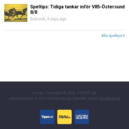
Speltips: Tidiga tankar inför V85-Östersund
8/8
BelminK
,
4 days ago
Alla speltips
trav.se - Copyright © 2026 · FSPORT AB
Järnvägsgatan 9, 252 24 Helsingborg, Sweden · Email:
info@trav.se