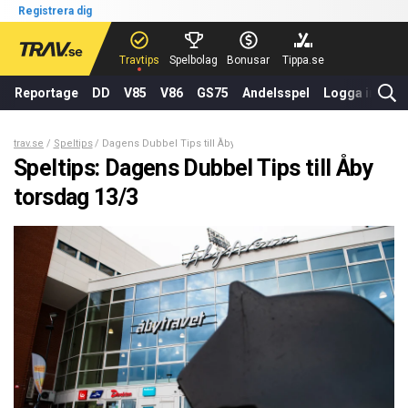
Registrera dig
Travtips
Spelbolag
Bonusar
Tippa.se
Reportage
DD
V85
V86
GS75
Andelsspel
Logga in
trav.se
Speltips
Dagens Dubbel Tips till Åby torsdag 13/3
Speltips: Dagens Dubbel Tips till Åby
torsdag 13/3