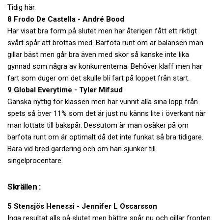
Tidig här.
8 Frodo De Castella - André Bood
Har visat bra form på slutet men har återigen fått ett riktigt
svårt spår att brottas med. Barfota runt om är balansen man
gillar bäst men går bra även med skor så kanske inte lika
gynnad som några av konkurrenterna. Behöver klaff men har
fart som duger om det skulle bli fart på loppet från start.
9 Global Everytime - Tyler Mifsud
Ganska nyttig för klassen men har vunnit alla sina lopp från
spets så över 11% som det är just nu känns lite i överkant när
man lottats till bakspår. Dessutom är man osäker på om
barfota runt om är optimalt då det inte funkat så bra tidigare.
Bara vid bred gardering och om han sjunker till
singelprocentare.
Skrällen :
5 Stensjös Henessi - Jennifer L Oscarsson
Inga resultat alls på slutet men bättre spår nu och gillar fronten.