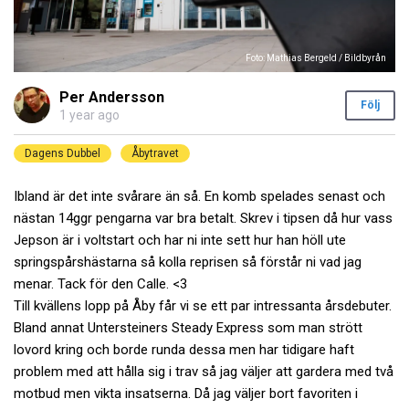
Foto: Mathias Bergeld / Bildbyrån
Per Andersson
Följ
1 year ago
Dagens Dubbel
Åbytravet
Ibland är det inte svårare än så. En komb spelades senast och
nästan 14ggr pengarna var bra betalt. Skrev i tipsen då hur vass
Jepson är i voltstart och har ni inte sett hur han höll ute
springspårshästarna så kolla reprisen så förstår ni vad jag
menar. Tack för den Calle. <3
Till kvällens lopp på Åby får vi se ett par intressanta årsdebuter.
Bland annat Untersteiners Steady Express som man strött
lovord kring och borde runda dessa men har tidigare haft
problem med att hålla sig i trav så jag väljer att gardera med två
motbud men vikta insatserna. Då jag väljer bort favoriten i