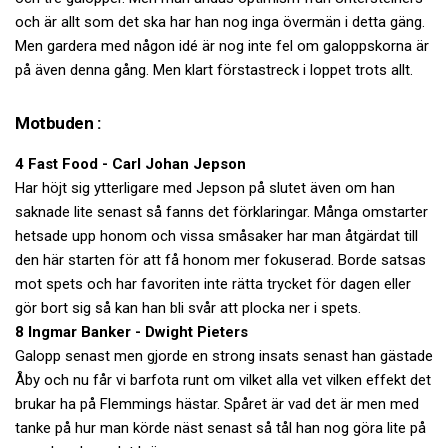
och är allt som det ska har han nog inga övermän i detta gäng.
Men gardera med någon idé är nog inte fel om galoppskorna är
på även denna gång. Men klart förstastreck i loppet trots allt.
Motbuden :
4 Fast Food - Carl Johan Jepson
Har höjt sig ytterligare med Jepson på slutet även om han
saknade lite senast så fanns det förklaringar. Många omstarter
hetsade upp honom och vissa småsaker har man åtgärdat till
den här starten för att få honom mer fokuserad. Borde satsas
mot spets och har favoriten inte rätta trycket för dagen eller
gör bort sig så kan han bli svår att plocka ner i spets.
8 Ingmar Banker - Dwight Pieters
Galopp senast men gjorde en strong insats senast han gästade
Åby och nu får vi barfota runt om vilket alla vet vilken effekt det
brukar ha på Flemmings hästar. Spåret är vad det är men med
tanke på hur man körde näst senast så tål han nog göra lite på