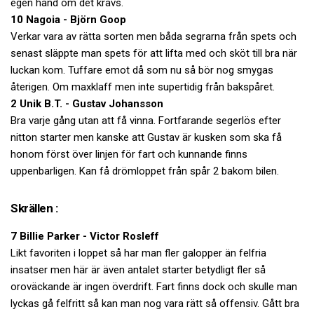
egen hand om det krävs.
10 Nagoia - Björn Goop
Verkar vara av rätta sorten men båda segrarna från spets och
senast släppte man spets för att lifta med och sköt till bra när
luckan kom. Tuffare emot då som nu så bör nog smygas
återigen. Om maxklaff men inte supertidig från bakspåret.
2 Unik B.T. - Gustav Johansson
Bra varje gång utan att få vinna. Fortfarande segerlös efter
nitton starter men kanske att Gustav är kusken som ska få
honom först över linjen för fart och kunnande finns
uppenbarligen. Kan få drömloppet från spår 2 bakom bilen.
Skrällen :
7 Billie Parker - Victor Rosleff
Likt favoriten i loppet så har man fler galopper än felfria
insatser men här är även antalet starter betydligt fler så
oroväckande är ingen överdrift. Fart finns dock och skulle man
lyckas gå felfritt så kan man nog vara rätt så offensiv. Gått bra