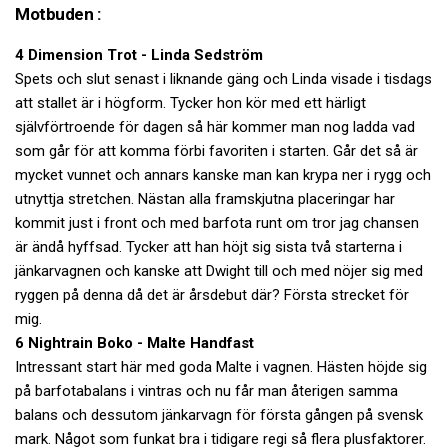
Motbuden :
4 Dimension Trot - Linda Sedström
Spets och slut senast i liknande gäng och Linda visade i tisdags
att stallet är i högform. Tycker hon kör med ett härligt
självförtroende för dagen så här kommer man nog ladda vad
som går för att komma förbi favoriten i starten. Går det så är
mycket vunnet och annars kanske man kan krypa ner i rygg och
utnyttja stretchen. Nästan alla framskjutna placeringar har
kommit just i front och med barfota runt om tror jag chansen
är ändå hyffsad. Tycker att han höjt sig sista två starterna i
jänkarvagnen och kanske att Dwight till och med nöjer sig med
ryggen på denna då det är årsdebut där? Första strecket för
mig.
6 Nightrain Boko - Malte Handfast
Intressant start här med goda Malte i vagnen. Hästen höjde sig
på barfotabalans i vintras och nu får man återigen samma
balans och dessutom jänkarvagn för första gången på svensk
mark. Något som funkat bra i tidigare regi så flera plusfaktorer.