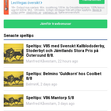
LeoVegas översikt
18+. Endast nya spelare. Min. insättning 100 kr. 6x Omsättningskrav. 100% bonus
upp till 600 kr. Min. 1,80 odds. Giltigt i 60 dagar från att villkor uppfylls.
Regler &
villkor
gäller.
stodlinjen.se
-
spelpaus.se
. Spela ansvarsfullt.
Jämför travbonusar
Senaste speltips
Speltips: V85 med Svenskt Kallblodsderby,
Stoderbyt och Jämtlands Stora Pris på
Östersund 8/8.
Manfred Kåvestam
,
22 hours ago
Speltips: Belmins 'Guldkorn' hos Coolbet
8/8
BelminK
,
2 days ago
Speltips: V86 Mantorp 5/8
Manfred Kåvestam
,
3 days ago