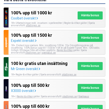
100% upp till 1000 kr
Hämta bonus
Coolbet översikt
18+ Utbetalningar exkl. insatsen i spelkrediter | Regler & villkor gäller | Spela
ansvarsfullt:
stödlinjen.se
100% upp till 1500 kr
Hämta bonus
Expekt översikt
18+. Endast nya spelare. Min. insättning 100 kr. 15x Omsättningskrav på
insättning. 100% bonus upp till 1 500 kr + 64 kr på Expekt-Tipset. Min. 1,80 odds.
Giltigt i 90 dagar från att villkor uppfylls.
Regler & villkor
gäller. Spela
ansvarsfullt:
stodlinjen.se
|
spelpaus.se
.
100 kr gratis utan insättning
Hämta bonus
Mr Green översikt
18+ Regler & villkor gäller | Spela ansvarsfullt:
stödlinjen.se
100% upp till 500 kr
Hämta bonus
X3000 översikt
18+ |
Regler & villkor
gäller. Spela ansvarsfullt:
stodlinjen.se
|
Spelpaus
100% upp till 600 kr
Hämta bonus