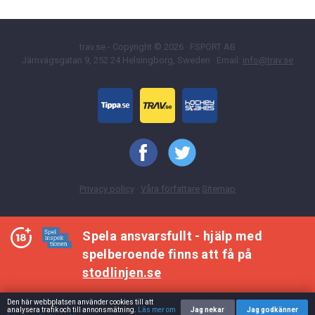
trav.se - Copyright © 2026 · FSPORT AB
Järnvägsgatan 9, 252 24 Helsingborg, Sweden · Email:
info@trav.se
Privacy policy
·
Våra författare
Sitemap
Spela ansvarsfullt - hjälp med
spelberoende finns att få på
stodlinjen.se
Den här webbplatsen använder cookies till att
analysera trafik och till annonsmätning.
Läs mer om
Jag nekar
Jag godkänner