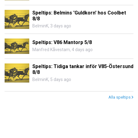
Speltips: Belmins 'Guldkorn' hos Coolbet
8/8
BelminK
,
3 days ago
Speltips: V86 Mantorp 5/8
Manfred Kåvestam
,
4 days ago
Speltips: Tidiga tankar inför V85-Östersund
8/8
BelminK
,
5 days ago
Alla speltips