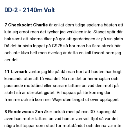
DD-2 - 2140m Volt
7 Checkpoint Charlie
är enligt dom tidiga spelarna hästen att
luta sig emot men det tycker jag verkligen inte. Stängt spår där
bak samt att skorna åker på gör att garderingen är på sin plats.
Då det är sista loppet på GS75 så bör man ha flera streck här
och inte kliva helt men överlag är detta en kall favorit som jag
ser det.
11 Lizmark
väntar jag lite på då man hört att hästen har högt
kunnande utan att få visa det. Nu när det är hemmaplan och
passande motstånd eller snarare lättare än vad den mött på
slutet så är strecket gjutet. Vi hoppas på lite körning där
framme och så kommer Wäjersten längst ut över upploppet.
8 Rendezvous Zon
åker också med på min DD-kupong då
även han möter lättare än vad han är van vid. Ifjol så var det
några kulltoppar som stod för motståndet och denna var inte