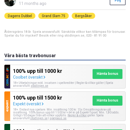
Följ
11 months ago
Dagens Dubbel
Grand Slam 75
Bergsåker
Åldersgräns 18 år. Spela ansvarsfullt. Särskilda villkor kan tillämpas för bonusar.
Spelar du för mycket? Besök eller ring stödlinjen.se, 020 - 81 91 00
Våra bästa travbonusar
100% upp till 1000 kr
Hämta bonus
Coolbet översikt
18+ Utbetalningar exkl. insatsen i spelkrediter | Regler & villkor gäller | Spela
ansvarsfullt:
stödlinjen.se
100% upp till 1500 kr
Hämta bonus
Expekt översikt
18+. Endast nya spelare. Min. insättning 100 kr. 15x Omsättningskrav på
insättning. 100% bonus upp till 1 500 kr + 64 kr på Expekt-Tipset. Min. 1,80 odds.
Giltigt i 90 dagar från att villkor uppfylls.
Regler & villkor
gäller. Spela
ansvarsfullt:
stodlinjen.se
|
spelpaus.se
.