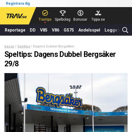
Registrera dig
Travtips
Spelbolag
Bonusar
Tippa.se
Reportage
DD
V85
V86
GS75
Andelsspel
Logga in
trav.se
Speltips
Dagens Dubbel Bergsåker 29/8
Speltips: Dagens Dubbel Bergsåker
29/8