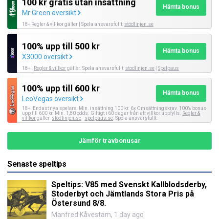
100 kr gratis utan insättning
Hämta bonus
Mr Green översikt
18+ Regler & villkor gäller | Spela ansvarsfullt:
stödlinjen.se
100% upp till 500 kr
Hämta bonus
X3000 översikt
18+ |
Regler & villkor
gäller. Spela ansvarsfullt:
stodlinjen.se
|
Spelpaus
100% upp till 600 kr
Hämta bonus
LeoVegas översikt
18+. Endast nya spelare. Min. insättning 100 kr. 6x Omsättningskrav. 100% bonus
upp till 600 kr. Min. 1,80 odds. Giltigt i 60 dagar från att villkor uppfylls.
Regler &
villkor
gäller.
stodlinjen.se
-
spelpaus.se
. Spela ansvarsfullt.
Jämför travbonusar
Senaste speltips
Speltips: V85 med Svenskt Kallblodsderby,
Stoderbyt och Jämtlands Stora Pris på
Östersund 8/8.
Manfred Kåvestam
,
1 day ago