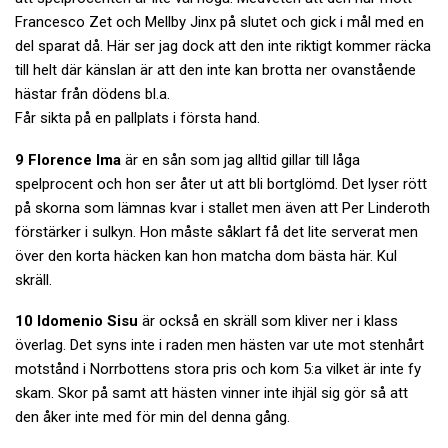
Francesco Zet och Mellby Jinx på slutet och gick i mål med en
del sparat då. Här ser jag dock att den inte riktigt kommer räcka
till helt där känslan är att den inte kan brotta ner ovanstående
hästar från dödens bl.a.
Får sikta på en pallplats i första hand.
9 Florence Ima
är en sån som jag alltid gillar till låga
spelprocent och hon ser åter ut att bli bortglömd. Det lyser rött
på skorna som lämnas kvar i stallet men även att Per Linderoth
förstärker i sulkyn. Hon måste såklart få det lite serverat men
över den korta häcken kan hon matcha dom bästa här. Kul
skräll.
10 Idomenio Sisu
är också en skräll som kliver ner i klass
överlag. Det syns inte i raden men hästen var ute mot stenhårt
motstånd i Norrbottens stora pris och kom 5:a vilket är inte fy
skam. Skor på samt att hästen vinner inte ihjäl sig gör så att
den åker inte med för min del denna gång.