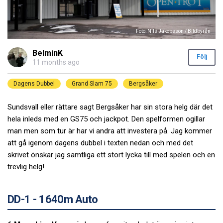
Foto: Nils Jakobsson / Bildbyrån
BelminK
Följ
11 months ago
Dagens Dubbel
Grand Slam 75
Bergsåker
Sundsvall eller rättare sagt Bergsåker har sin stora helg där det
hela inleds med en GS75 och jackpot. Den spelformen ogillar
man men som tur är har vi andra att investera på. Jag kommer
att gå igenom dagens dubbel i texten nedan och med det
skrivet önskar jag samtliga ett stort lycka till med spelen och en
trevlig helg!
DD-1 - 1640m Auto