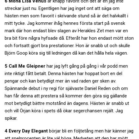
6 Mona Lisa Venus
är knapp favorit och det är en jag inte
streckar just nu. Egentligen har jag inget ont att säga om
hästen men som favorit i skrivande stund så är det halvkallt i
mitt tycke. Jag kommer ihåg hennes första start på svensk
mark där hon endast blev slagen av Herakles Zet men var en
bra bit före några hyfsade då. Efteråt har hon endast mött ston
och fortsatt gjort bra prestationer. Hon är snabb ut och skulle
Björn Goop köra sig till ledningen då kan det hålla hela vägen.
5 Call Me Gleipner
har jag lyft gång på gång i vår podd men
inte riktigt fått betalt. Denna hästen har hoppat bort en del
pengar och kan betydligt mer än vad raden ger sken av.
Spännande debut i ny regi för självaste Daniel Reden och om
han får denna att prestera så kommer den göra sig gällande
mot betydligt bättre motstånd än dagens. Hästen är snabb ut
och vill Örjan köra i spets då ökar segerchansen rejält. Jag
spikar.
4 Every Day Elegant
börjar bli en följtetång men här känner jag
att spelprocenten är lite väl höga. Medveten att den har mött