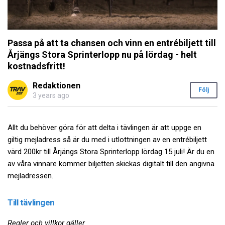
Passa på att ta chansen och vinn en entrébiljett till
Årjängs Stora Sprinterlopp nu på lördag - helt
kostnadsfritt!
Redaktionen
Följ
3 years ago
Allt du behöver göra för att delta i tävlingen är att uppge en
giltig mejladress så är du med i utlottningen av en entrébiljett
värd 200kr till Årjängs Stora Sprinterlopp lördag 15 juli! Är du en
av våra vinnare kommer biljetten skickas digitalt till den angivna
mejladressen.
Till tävlingen
Regler och villkor gäller