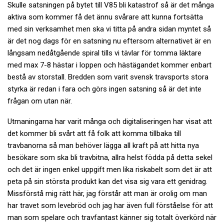
Skulle satsningen på bytet till V85 bli katastrof så är det många
aktiva som kommer få det ännu svårare att kunna fortsätta
med sin verksamhet men ska vi titta på andra sidan myntet så
är det nog dags för en satsning nu eftersom alternativet är en
långsam nedåtgående spiral tills vi tävlar för tomma läktare
med max 7-8 hästar i loppen och hästägandet kommer enbart
bestå av storstall. Bredden som varit svensk travsports stora
styrka är redan i fara och görs ingen satsning så är det inte
frågan om utan när.
Utmaningarna har varit många och digitaliseringen har visat att
det kommer bli svårt att få folk att komma tillbaka till
travbanorna så man behöver lägga all kraft på att hitta nya
besökare som ska bli travbitna, allra helst födda på detta sekel
och det är ingen enkel uppgift men lika riskabelt som det är att
peta på sin största produkt kan det visa sig vara ett genidrag.
Missförstå mig rätt här, jag förstår att man är orolig om man
har travet som levebröd och jag har även full förståelse för att
man som spelare och travfantast känner sig totalt överkörd när