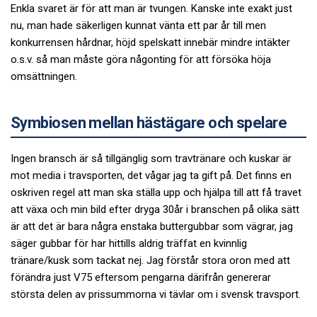
Enkla svaret är för att man är tvungen. Kanske inte exakt just
nu, man hade säkerligen kunnat vänta ett par år till men
konkurrensen hårdnar, höjd spelskatt innebär mindre intäkter
o.s.v. så man måste göra någonting för att försöka höja
omsättningen.
Symbiosen mellan hästägare och spelare
Ingen bransch är så tillgänglig som travtränare och kuskar är
mot media i travsporten, det vågar jag ta gift på. Det finns en
oskriven regel att man ska ställa upp och hjälpa till att få travet
att växa och min bild efter dryga 30år i branschen på olika sätt
är att det är bara några enstaka buttergubbar som vägrar, jag
säger gubbar för har hittills aldrig träffat en kvinnlig
tränare/kusk som tackat nej. Jag förstår stora oron med att
förändra just V75 eftersom pengarna därifrån genererar
största delen av prissummorna vi tävlar om i svensk travsport.