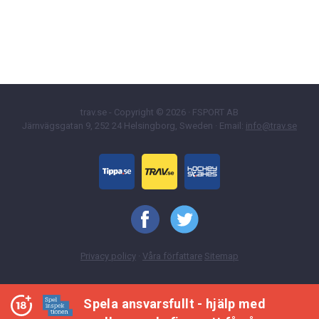
trav.se - Copyright © 2026 · FSPORT AB
Järnvägsgatan 9, 252 24 Helsingborg, Sweden · Email:
info@trav.se
Privacy policy
·
Våra författare
Sitemap
Spela ansvarsfullt - hjälp med