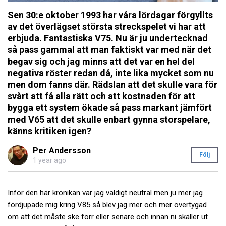
Sen 30:e oktober 1993 har våra lördagar förgyllts
av det överlägset största streckspelet vi har att
erbjuda. Fantastiska V75. Nu är ju undertecknad
så pass gammal att man faktiskt var med när det
begav sig och jag minns att det var en hel del
negativa röster redan då, inte lika mycket som nu
men dom fanns där. Rädslan att det skulle vara för
svårt att få alla rätt och att kostnaden för att
bygga ett system ökade så pass markant jämfört
med V65 att det skulle enbart gynna storspelare,
känns kritiken igen?
Per Andersson
Följ
1 year ago
Inför den här krönikan var jag väldigt neutral men ju mer jag
fördjupade mig kring V85 så blev jag mer och mer övertygad
om att det måste ske förr eller senare och innan ni skäller ut