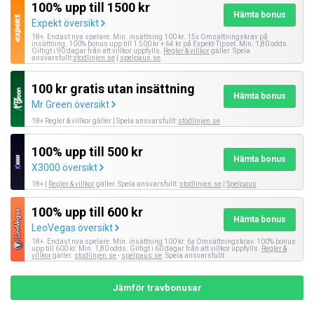
100% upp till 1500 kr
Hämta bonus
Expekt översikt
18+. Endast nya spelare. Min. insättning 100 kr. 15x Omsättningskrav på
insättning. 100% bonus upp till 1 500 kr + 64 kr på Expekt-Tipset. Min. 1,80 odds.
Giltigt i 90 dagar från att villkor uppfylls.
Regler & villkor
gäller. Spela
ansvarsfullt:
stodlinjen.se
|
spelpaus.se
.
100 kr gratis utan insättning
Hämta bonus
Mr Green översikt
18+ Regler & villkor gäller | Spela ansvarsfullt:
stödlinjen.se
100% upp till 500 kr
Hämta bonus
X3000 översikt
18+ |
Regler & villkor
gäller. Spela ansvarsfullt:
stodlinjen.se
|
Spelpaus
100% upp till 600 kr
Hämta bonus
LeoVegas översikt
18+. Endast nya spelare. Min. insättning 100 kr. 6x Omsättningskrav. 100% bonus
upp till 600 kr. Min. 1,80 odds. Giltigt i 60 dagar från att villkor uppfylls.
Regler &
villkor
gäller.
stodlinjen.se
-
spelpaus.se
. Spela ansvarsfullt.
Jämför travbonusar