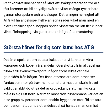
Rent konkret innebär det så klart att svårighetsgraden för alla
rätt kommer att bli betydligt svårare vilket många tycker bara
gynnar storspelare och andelsspel. Det är ingen hemlighet att
ATG vill ha andelsspel hellre än egna rader vilket man med en
extra utdelningspool hoppas sprida vinsterna mellan fler kunder
vilket förhoppningsvis genererar en högre återinvestering.
Största hånet för dig som kund hos ATG
Det är vi spelare som betalar kalaset när vi lämnar in våra
kuponger och köper våra andelar. Överskottet från allt spel går
tillbaka till svensk travsport i någon form vilket var hela
grundidén från början. Det finns storspelare som omsätter
fantasisummor på trav men utan stora massan skulle travet
väldigt snabbt dö ut så det är oroväckande att man lyckats
måla in sig i ett hörn. När man lanserade tillsammans var det en
stor grupp av personer som snabbt byggde en stor följarskara
och genom att pumpa ut andelsspel så tjänade man orimligt