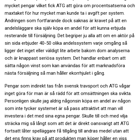
mycket pengar vilket fick ATG att göra om procentsatserna och
maxtaket för hur mycket man kunde ta i avgift per system.
Ändringen som fortfarande dock saknas är kravet på att en
andelsläggare ska själv köpa en andel för att kunna erbjuda
resterande till försäljning. Det begriper ju alla att om en aktör på
sin sida erbjuder 40-50 olika andelssystem varje omgång så
ligger det inget eller väldigt lite arbete bakom dom analyserna
och är knappast seriösa system. Det handlar enbart om att
sätta någon vinst som kan användas för att marknadsföra
nästa försäljning så man håller ekorrhjulet i gång.
Pengar som indirekt tas från svensk travsport och ATG vågar
inget göra för man är så rädd för att omsättningen ska svikta.
Personligen skulle jag aldrig någonsin köpa en andel av någon
som inte tycker systemet är så pass attraktivt att man vill
investera i det med sina egna pengar. Skulle till och med vilja
sträcka mig så långt som att det är direkt oansvarigt att ATG
fortsatt låter spelläggare få tillgång till andras medel utan att
det ens finns krav på att produkten man köper håller en viss