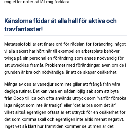
mig efter noter så låt mig förklara.
Känslorna flödar åt alla håll för aktiva och
travfantaster!
Metatesiofobi är ett finare ord för rädslan för förändring, något
vi alla säkert har hört när till exempel en arbetsplats behöver
tvinga på sin personal en förändring som anses nödvändig för
att utvecklas framåt. Problemet med förändringar, även om de i
grunden är bra och nödvändiga, är att de skapar osäkerhet.
Många av oss är vanedjur som inte gillar att frångå från våra
dagliga rutiner. Det kan vara en sådan löjlig sak som att byta
från Coop till Ica och ofta används uttryck som ”varför försöka
laga något som inte är trasigt” eller ”det är bra som det är”
vilket alltså egentligen oftast är ett uttryck för en osäkerhet för
det som komma skall och egentligen inte alltid menat negativt.
Inget vet så klart hur framtiden kommer se ut men är det