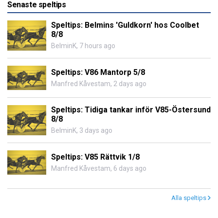
Senaste speltips
Speltips: Belmins 'Guldkorn' hos Coolbet
8/8
BelminK
,
7 hours ago
Speltips: V86 Mantorp 5/8
Manfred Kåvestam
,
2 days ago
Speltips: Tidiga tankar inför V85-Östersund
8/8
BelminK
,
3 days ago
Speltips: V85 Rättvik 1/8
Manfred Kåvestam
,
6 days ago
Alla speltips