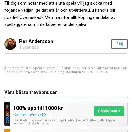
Till dig som hotar med att sluta spela vill jag skicka med
följande vädjan, ge det ett år och utvärdera.,Du kanske blir
positivt överraskad? Men framför allt, köp inga andelar av
spelläggare som inte köper en andel själva.
Per Andersson
Följ
1 year ago
Åldersgräns 18 år. Spela ansvarsfullt. Särskilda villkor kan tillämpas för bonusar.
Spelar du för mycket? Besök eller ring stödlinjen.se, 020 - 81 91 00
Våra bästa travbonusar
100% upp till 1000 kr
Hämta bonus
Coolbet översikt
18+ Utbetalningar exkl. insatsen i spelkrediter | Regler & villkor gäller | Spela
ansvarsfullt:
stödlinjen.se