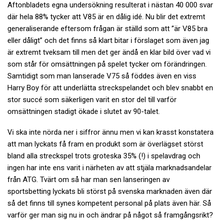
Aftonbladets egna undersökning resulterat i nästan 40 000 svar
där hela 88% tycker att V85 är en dålig idé. Nu blir det extremt
generaliserande eftersom frågan är ställd som att ”är V85 bra
eller dåligt” och det finns så klart bitar i förslaget som även jag
är extremt tveksam till men det ger ändå en klar bild över vad vi
som står för omsättningen på spelet tycker om förändringen.
Samtidigt som man lanserade V75 så föddes även en viss
Harry Boy för att underlätta streckspelandet och blev snabbt en
stor succé som säkerligen varit en stor del till varför
omsättningen stadigt ökade i slutet av 90-talet.
Vi ska inte nörda ner i siffror ännu men vi kan krasst konstatera
att man lyckats få fram en produkt som är överlägset störst
bland alla streckspel trots groteska 35% (!) i spelavdrag och
ingen har inte ens varit i närheten av att stjäla marknadsandelar
från ATG. Tvärt om så har man sen lanseringen av
sportsbetting lyckats bli störst på svenska marknaden även där
så det finns till synes kompetent personal på plats även här. Så
varför ger man sig nu in och ändrar på något så framgångsrikt?