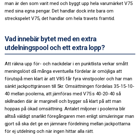
man är den som varit med och byggt upp hela varumärket V75
med sina egna pengar. Det handlar dock inte bara om
streckspelet V75, det handlar om hela travets framtid.
Vad innebär bytet med en extra
utdelningspool och ett extra lopp?
Att räkna upp för- och nackdelar i en punktlista verkar smått
meningslöst då många eventuella fördelar är omöjliga att
förutspå men klart är att V85 får fyra vinstpooler och har man
sänkt jackpottgränsen till 5kr. Omsättningen fördelas 35-15-10-
40 mellan poolerna, att jämföras med V75:s 40-20-40 så
skillnaden där är marginell och bygger så klart på att man
hoppas på ökad omsättning. Antalet miljoner i poolerna blir
alltså väldigt snarlikt föregångaren men enligt simuleringar man
gjort så ska det ge en jämnare fördelning mellan jackpottarna
för ej utdelning och när ingen hittar alla rätt.