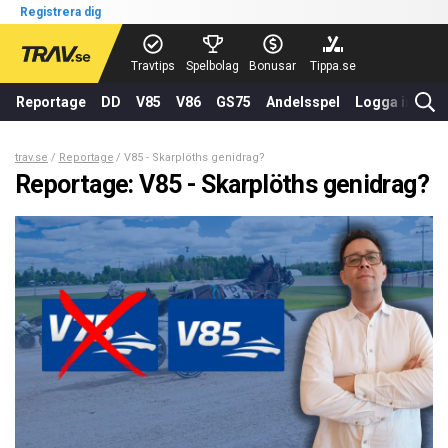
Registrera dig
Travtips
Spelbolag
Bonusar
Tippa.se
Reportage
DD
V85
V86
GS75
Andelsspel
Logga in
trav.se
Reportage
V85 - Skarplöths genidrag?
Reportage: V85 - Skarplöths genidrag?