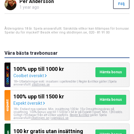
Per Andersson
Följ
1 year ago
Åldersgräns 18 år. Spela ansvarsfullt. Särskilda villkor kan tillämpas för bonusar.
Spelar du för mycket? Besök eller ring stödlinjen.se, 020 - 81 91 00
Våra bästa travbonusar
100% upp till 1000 kr
Hämta bonus
Coolbet översikt
18+ Utbetalningar exkl. insatsen i spelkrediter | Regler & villkor gäller | Spela
ansvarsfullt:
stödlinjen.se
100% upp till 1500 kr
Hämta bonus
Expekt översikt
18+. Endast nya spelare. Min. insättning 100 kr. 15x Omsättningskrav på
insättning. 100% bonus upp till 1 500 kr + 64 kr på Expekt-Tipset. Min. 1,80 odds.
Giltigt i 90 dagar från att villkor uppfylls.
Regler & villkor
gäller. Spela
ansvarsfullt:
stodlinjen.se
|
spelpaus.se
.
100 kr gratis utan insättning