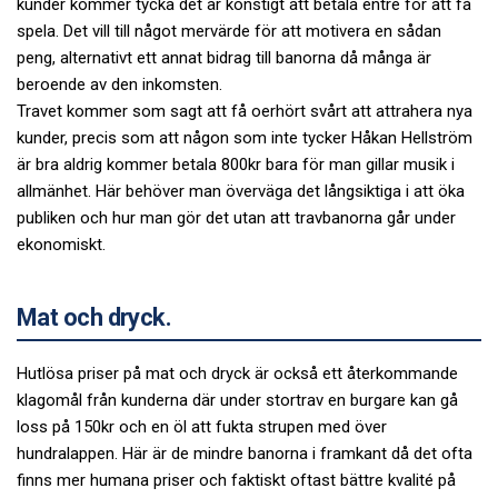
kunder kommer tycka det är konstigt att betala entré för att få
spela. Det vill till något mervärde för att motivera en sådan
peng, alternativt ett annat bidrag till banorna då många är
beroende av den inkomsten.
Travet kommer som sagt att få oerhört svårt att attrahera nya
kunder, precis som att någon som inte tycker Håkan Hellström
är bra aldrig kommer betala 800kr bara för man gillar musik i
allmänhet. Här behöver man överväga det långsiktiga i att öka
publiken och hur man gör det utan att travbanorna går under
ekonomiskt.
Mat och dryck.
Hutlösa priser på mat och dryck är också ett återkommande
klagomål från kunderna där under stortrav en burgare kan gå
loss på 150kr och en öl att fukta strupen med över
hundralappen. Här är de mindre banorna i framkant då det ofta
finns mer humana priser och faktiskt oftast bättre kvalité på