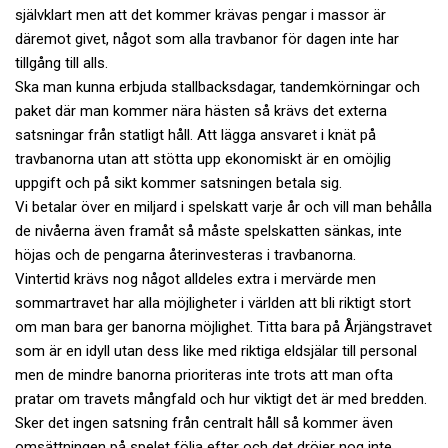
självklart men att det kommer krävas pengar i massor är
däremot givet, något som alla travbanor för dagen inte har
tillgång till alls.
Ska man kunna erbjuda stallbacksdagar, tandemkörningar och
paket där man kommer nära hästen så krävs det externa
satsningar från statligt håll. Att lägga ansvaret i knät på
travbanorna utan att stötta upp ekonomiskt är en omöjlig
uppgift och på sikt kommer satsningen betala sig.
Vi betalar över en miljard i spelskatt varje år och vill man behålla
de nivåerna även framåt så måste spelskatten sänkas, inte
höjas och de pengarna återinvesteras i travbanorna.
Vintertid krävs nog något alldeles extra i mervärde men
sommartravet har alla möjligheter i världen att bli riktigt stort
om man bara ger banorna möjlighet. Titta bara på Årjängstravet
som är en idyll utan dess like med riktiga eldsjälar till personal
men de mindre banorna prioriteras inte trots att man ofta
pratar om travets mångfald och hur viktigt det är med bredden.
Sker det ingen satsning från centralt håll så kommer även
omsättningen på spelet följa efter och det dröjer nog inte