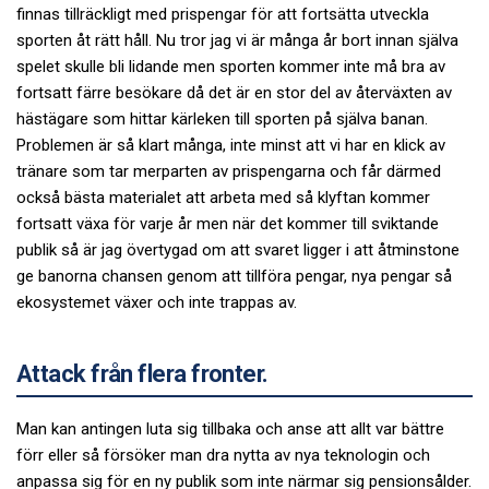
finnas tillräckligt med prispengar för att fortsätta utveckla
sporten åt rätt håll. Nu tror jag vi är många år bort innan själva
spelet skulle bli lidande men sporten kommer inte må bra av
fortsatt färre besökare då det är en stor del av återväxten av
hästägare som hittar kärleken till sporten på själva banan.
Problemen är så klart många, inte minst att vi har en klick av
tränare som tar merparten av prispengarna och får därmed
också bästa materialet att arbeta med så klyftan kommer
fortsatt växa för varje år men när det kommer till sviktande
publik så är jag övertygad om att svaret ligger i att åtminstone
ge banorna chansen genom att tillföra pengar, nya pengar så
ekosystemet växer och inte trappas av.
Attack från flera fronter.
Man kan antingen luta sig tillbaka och anse att allt var bättre
förr eller så försöker man dra nytta av nya teknologin och
anpassa sig för en ny publik som inte närmar sig pensionsålder.