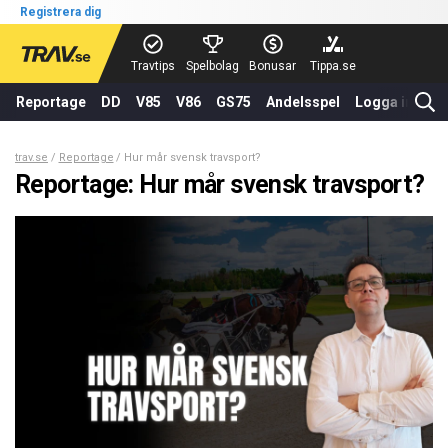
Registrera dig
Travtips
Spelbolag
Bonusar
Tippa.se
Reportage
DD
V85
V86
GS75
Andelsspel
Logga in
trav.se
Reportage
Hur mår svensk travsport?
Reportage: Hur mår svensk travsport?