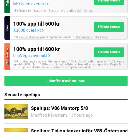
Hämta bonus
Mr Green översikt
18+ Regler & villkor gäller | Spela ansvarsfullt:
stödlinjen.se
100% upp till 500 kr
Hämta bonus
X3000 översikt
18+ |
Regler & villkor
gäller. Spela ansvarsfullt:
stodlinjen.se
|
Spelpaus
100% upp till 600 kr
Hämta bonus
LeoVegas översikt
18+. Endast nya spelare. Min. insättning 100 kr. 6x Omsättningskrav. 100% bonus
upp till 600 kr. Min. 1,80 odds. Giltigt i 60 dagar från att villkor uppfylls.
Regler &
villkor
gäller.
stodlinjen.se
-
spelpaus.se
. Spela ansvarsfullt.
Jämför travbonusar
Senaste speltips
Speltips: V86 Mantorp 5/8
Manfred Kåvestam
,
13 hours ago
Speltips: Tidiga tankar inför V85-Östersund