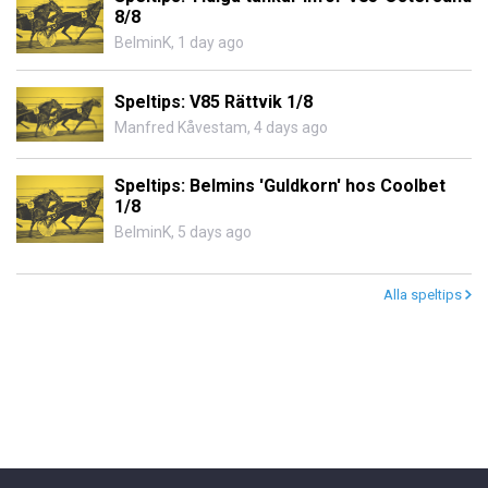
8/8
BelminK
,
1 day ago
Speltips: V85 Rättvik 1/8
Manfred Kåvestam
,
4 days ago
Speltips: Belmins 'Guldkorn' hos Coolbet
1/8
BelminK
,
5 days ago
Alla speltips