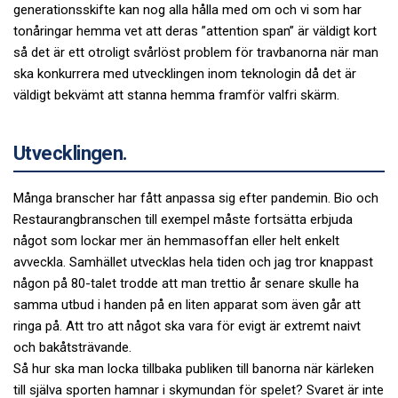
generationsskifte kan nog alla hålla med om och vi som har
tonåringar hemma vet att deras ”attention span” är väldigt kort
så det är ett otroligt svårlöst problem för travbanorna när man
ska konkurrera med utvecklingen inom teknologin då det är
väldigt bekvämt att stanna hemma framför valfri skärm.
Utvecklingen.
Många branscher har fått anpassa sig efter pandemin. Bio och
Restaurangbranschen till exempel måste fortsätta erbjuda
något som lockar mer än hemmasoffan eller helt enkelt
avveckla. Samhället utvecklas hela tiden och jag tror knappast
någon på 80-talet trodde att man trettio år senare skulle ha
samma utbud i handen på en liten apparat som även går att
ringa på. Att tro att något ska vara för evigt är extremt naivt
och bakåtsträvande.
Så hur ska man locka tillbaka publiken till banorna när kärleken
till själva sporten hamnar i skymundan för spelet? Svaret är inte