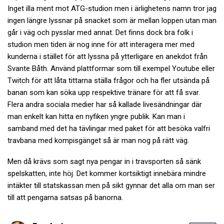
Inget illa ment mot ATG-studion men i ärlighetens namn tror jag
ingen längre lyssnar på snacket som är mellan loppen utan man
går i väg och pysslar med annat. Det finns dock bra folk i
studion men tiden är nog inne för att interagera mer med
kunderna i stället för att lyssna på ytterligare en anekdot från
Svante Båth. Använd plattformar som till exempel Youtube eller
Twitch för att låta tittarna ställa frågor och ha fler utsända på
banan som kan söka upp respektive tränare för att få svar.
Flera andra sociala medier har så kallade livesändningar där
man enkelt kan hitta en nyfiken yngre publik. Kan man i
samband med det ha tävlingar med paket för att besöka valfri
travbana med kompisgänget så är man nog på rätt väg.
Men då krävs som sagt nya pengar in i travsporten så sänk
spelskatten, inte höj. Det kommer kortsiktigt innebära mindre
intäkter till statskassan men på sikt gynnar det alla om man ser
till att pengarna satsas på banorna.