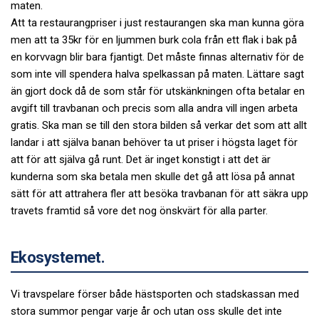
maten.
Att ta restaurangpriser i just restaurangen ska man kunna göra
men att ta 35kr för en ljummen burk cola från ett flak i bak på
en korvvagn blir bara fjantigt. Det måste finnas alternativ för de
som inte vill spendera halva spelkassan på maten. Lättare sagt
än gjort dock då de som står för utskänkningen ofta betalar en
avgift till travbanan och precis som alla andra vill ingen arbeta
gratis. Ska man se till den stora bilden så verkar det som att allt
landar i att själva banan behöver ta ut priser i högsta laget för
att för att själva gå runt. Det är inget konstigt i att det är
kunderna som ska betala men skulle det gå att lösa på annat
sätt för att attrahera fler att besöka travbanan för att säkra upp
travets framtid så vore det nog önskvärt för alla parter.
Ekosystemet.
Vi travspelare förser både hästsporten och stadskassan med
stora summor pengar varje år och utan oss skulle det inte