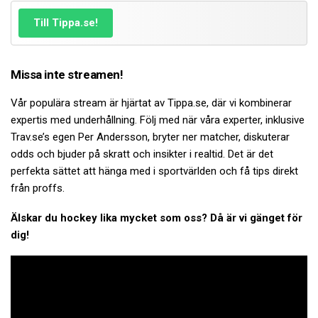
Till Tippa.se!
Missa inte streamen!
Vår populära stream är hjärtat av Tippa.se, där vi kombinerar
expertis med underhållning. Följ med när våra experter, inklusive
Trav.se’s egen Per Andersson, bryter ner matcher, diskuterar
odds och bjuder på skratt och insikter i realtid. Det är det
perfekta sättet att hänga med i sportvärlden och få tips direkt
från proffs.
Älskar du hockey lika mycket som oss? Då är vi gänget för
dig!