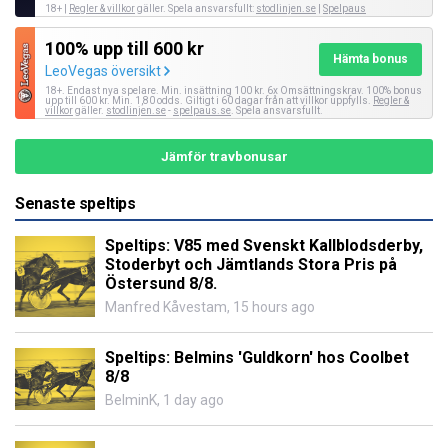
18+ |
Regler & villkor
gäller. Spela ansvarsfullt:
stodlinjen.se
|
Spelpaus
100% upp till 600 kr
Hämta bonus
LeoVegas översikt
18+. Endast nya spelare. Min. insättning 100 kr. 6x Omsättningskrav. 100% bonus
upp till 600 kr. Min. 1,80 odds. Giltigt i 60 dagar från att villkor uppfylls.
Regler &
villkor
gäller.
stodlinjen.se
-
spelpaus.se
. Spela ansvarsfullt.
Jämför travbonusar
Senaste speltips
Speltips: V85 med Svenskt Kallblodsderby,
Stoderbyt och Jämtlands Stora Pris på
Östersund 8/8.
Manfred Kåvestam
,
15 hours ago
Speltips: Belmins 'Guldkorn' hos Coolbet
8/8
BelminK
,
1 day ago