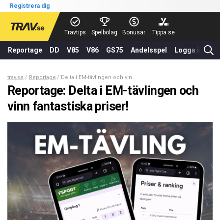
Registrera dig
Travtips
Spelbolag
Bonusar
Tippa.se
Reportage
DD
V85
V86
GS75
Andelsspel
Logga in
trav.se
Reportage
Delta i EM-tävlingen och vinn fantastiska priser!
Reportage: Delta i EM-tävlingen och
vinn fantastiska priser!