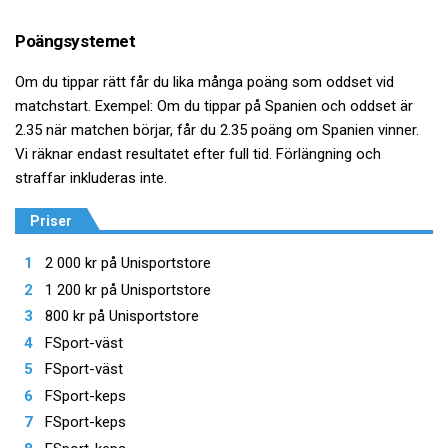
Poängsystemet
Om du tippar rätt får du lika många poäng som oddset vid
matchstart. Exempel: Om du tippar på Spanien och oddset är
2.35 när matchen börjar, får du 2.35 poäng om Spanien vinner.
Vi räknar endast resultatet efter full tid. Förlängning och
straffar inkluderas inte.
Priser
2 000 kr på Unisportstore
1 200 kr på Unisportstore
800 kr på Unisportstore
FSport-väst
FSport-väst
FSport-keps
FSport-keps