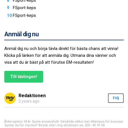
FSport-keps
FSport-keps
FSport-keps
Anmäl dig nu
Anmäl dig nu och börja tävla direkt för bästa chans att vinna!
Klicka på länken för att anmäla dig. Utmana dina vänner och
visa att du är bäst på att förutse EM-resultaten!
Till tävlingen!
Redaktionen
Följ
2 years ago
Åldersgräns 18 år. Spela ansvarsfullt. Särskilda villkor kan tillämpas för bonusar.
Spelar du för mycket? Besök eller ring stödlinjen.se, 020 - 81 91 00