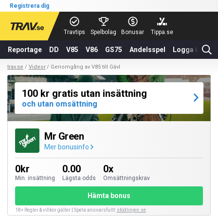
Registrera dig
Travtips
Spelbolag
Bonusar
Tippa.se
Reportage
DD
V85
V86
GS75
Andelsspel
Logga in
trav.se
Videor
Genomgång av V85 till Gävle lördag 23/5
100 kr gratis utan insättning
och utan omsättning
Mr Green
Mer bonusinfo
0kr
0.00
0x
Min. insättning
Lägsta odds
Omsättningskrav
Hämta bonus
18+ Regler & villkor gäller | Spela ansvarsfullt:
stödlinjen.se