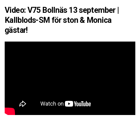
Video: V75 Bollnäs 13 september |
Kallblods-SM för ston & Monica
gästar!