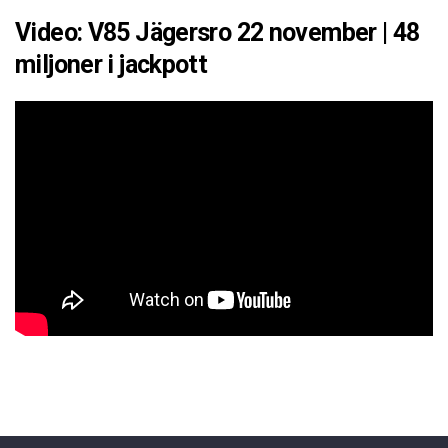
Video: V85 Jägersro 22 november | 48
miljoner i jackpott