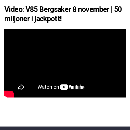
Video: V85 Bergsåker 8 november | 50
miljoner i jackpott!