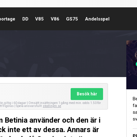
portage
DD
V85
V86
GS75
Andelsspel
Besök här
Be
kr, giltig i 60 dagar | Omsätt insättningen 1 gång med min. odds 1.50 för
fa
 frigöras | Spela ansvarsfullt:
stodlinjen.se
sa
 Betinia använder och den är i
s
k inte ett av dessa. Annars är
P