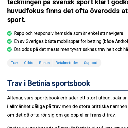
teckningen på svensk sport klart godk
huvudfokus finns det ofta överodds att
sport.
Rapp och responsiv hemsida som är enkel att navigera
En av Sveriges bästa mobilappar för betting (både Androi
Bra odds på det mesta men tyvärr saknas trav helt och hå
Trav
Odds
Bonus
Betalmetoder
Support
Trav i Betinia sportsbook
Altenar, vars sportsbook erbjuder ett stort utbud, saknar
i allmänhet dåliga på trav men de stora brittiska namnen br
om det då ofta rör sig om galopp eller franskt trav.