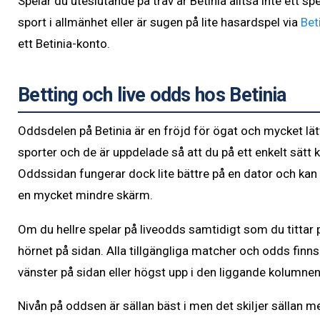
Spelar du uteslutande på trav är Betinia alltså inte ett 
sport i allmänhet eller är sugen på lite hasardspel via
Bet
ett Betinia-konto.
Betting och live odds hos Betinia
Oddsdelen på Betinia är en fröjd för ögat och mycket lät
sporter och de är uppdelade så att du på ett enkelt sätt k
Oddssidan fungerar dock lite bättre på en dator och kan 
en mycket mindre skärm.
Om du hellre spelar på liveodds samtidigt som du tittar p
hörnet på sidan. Alla tillgängliga matcher och odds finns d
vänster på sidan eller högst upp i den liggande kolumnen
Nivån på oddsen är sällan bäst i men det skiljer sällan me