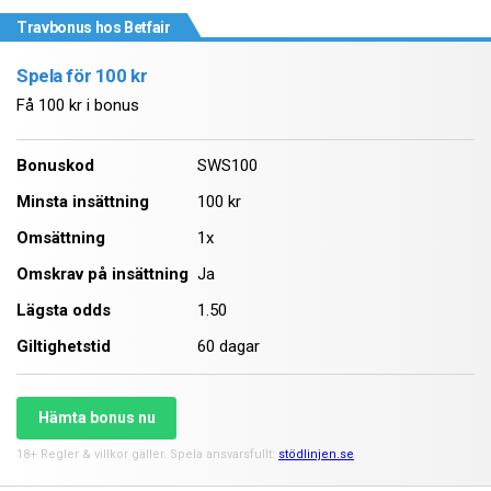
Travbonus hos Betfair
Spela för 100 kr
Få 100 kr i bonus
Bonuskod
SWS100
Minsta insättning
100 kr
Omsättning
1x
Omskrav på insättning
Ja
Lägsta odds
1.50
Giltighetstid
60 dagar
Hämta bonus nu
18+ Regler & villkor gäller. Spela ansvarsfullt:
stödlinjen.se