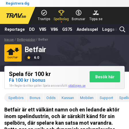
Registrera dig
Travtips
Spelbolag
Bonusar
Tippa.se
Reportage
DD
V85
V86
GS75
Andelsspel
Logga in
trav.se
Bettingsidor
Betfair
Betfair
6.0
Spela för 100 kr
Besök här
Få 100 kr i bonus
18+ Regler & villkor gäller. Spela ansvarsfullt:
stödlinjen.se
Spelbörs
Bonus
Odds
Kassan
Mobilen
Support
Spell
Betfair är ett välkänt namn och en ledande aktör
inom spelindustrin, och är särskilt känd för sin
spelbörs, där spelare kan satsa mot varandra.