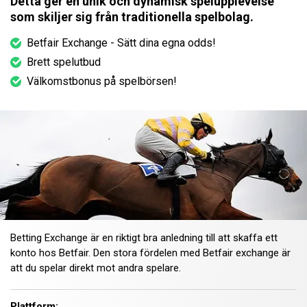
Detta ger en unik och dynamisk spelupplevelse
som skiljer sig från traditionella spelbolag.
Betfair Exchange - Sätt dina egna odds!
Brett spelutbud
Välkomstbonus på spelbörsen!
Betting Exchange är en riktigt bra anledning till att skaffa ett
konto hos Betfair. Den stora fördelen med Betfair exchange är
att du spelar direkt mot andra spelare.
Plattform: