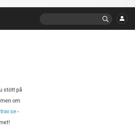
u stött på
t, men om
trav.se
-
emet!