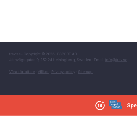
trav.se - Copyright © 2026 · FSPORT AB
Järnvägsgatan 9, 252 24 Helsingborg, Sweden · Email:
info@trav.se
Våra författare
·
Villkor
·
Privacy policy
·
Sitemap
Spe