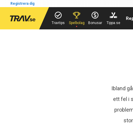
Registrera dig
Re
Travtips
Spelbolag
Bonusar
Tippa.se
Ibland gå
ett fel 
probleme
stor