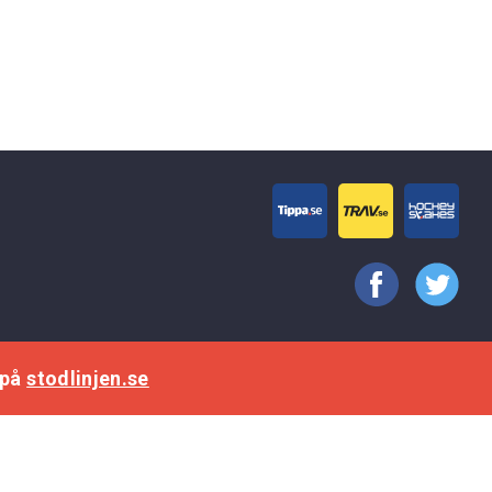
 på
stodlinjen.se